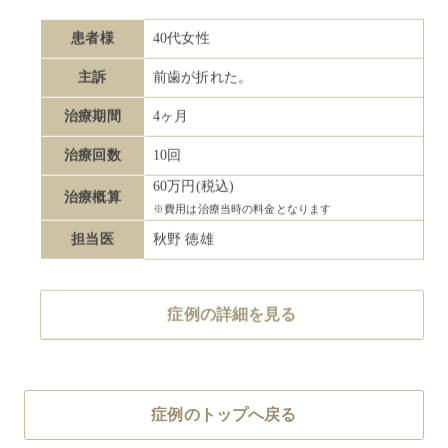
患者様
40代女性
主訴
前歯が折れた。
治療期間
4ヶ月
治療回数
10回
60万円(税込)
治療概算
※費用は治療当時の料金となります
担当医
秋野 徳雄
症例の詳細を見る
症例のトップへ戻る