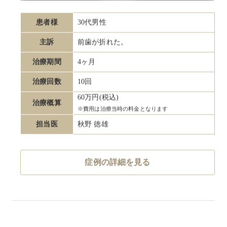
患者様
30代男性
主訴
前歯が折れた。
治療期間
4ヶ月
治療回数
10回
60万円(税込)
治療概算
※費用は治療当時の料金となります
担当医
秋野 徳雄
症例の詳細を見る