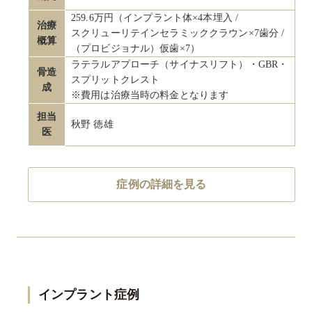
259.6万円（インプラント体×4本埋入 /
治療
スクリューリテインセラミッククラウン×7歯分 /
概算
（プロビジョナル）仮歯×7）
ラテラルアプローチ（サイナスリフト）・GBR・
骨造
スプリットクレスト
成
※費用は治療当時の料金となります
担当
秋野 徳雄
医
症例の詳細を見る
インプラント症例