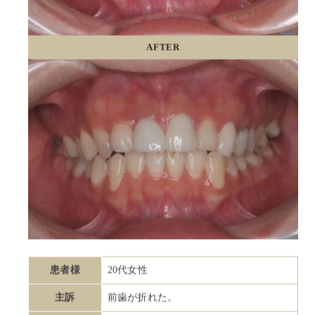
AFTER
患者様
20代女性
主訴
前歯が折れた。