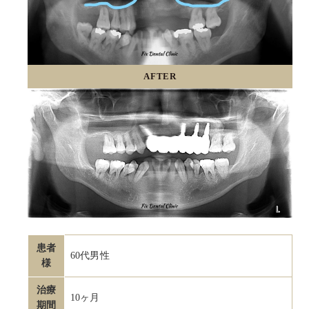
AFTER
患者
60代男性
様
治療
10ヶ月
期間