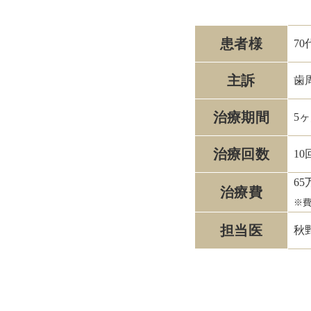
患者様
7
主訴
歯
治療期間
5
治療回数
10
65
治療費
※
担当医
秋