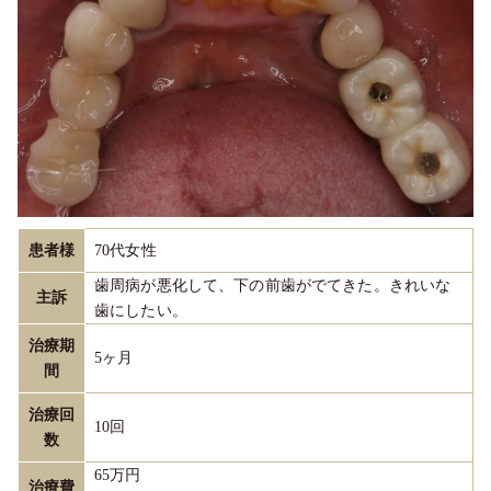
患者様
70代女性
歯周病が悪化して、下の前歯がでてきた。きれいな
主訴
歯にしたい。
治療期
5ヶ月
間
治療回
10回
数
65万円
治療費