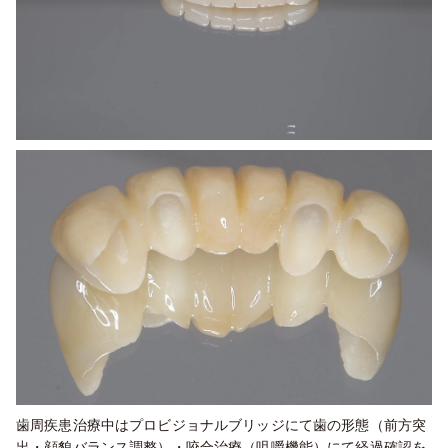
歯周疾患治療中はプロビジョナルブリッジにて歯の形態（前方突
出・顔貌バランス調整）・咬合治療（咀嚼機能）にて経過確認を