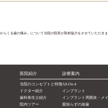
 「花粉症からくる歯の痛み」について当院の院長が取材協力をさせていただき
医院紹介
診療案内
当院のコンセプトと特徴
All-On-4
ドクター紹介
インプラント
歯科衛生士紹介
インプラント周囲炎・メ
院内ツアー
親知らずの抜歯