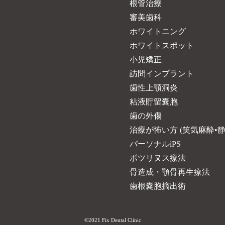
根管治療
審美歯科
ホワイトニング
ホワイトスポット
小児矯正
訪問インプラント
歯性上顎洞炎
粘液貯留嚢胞
歯の外傷
治療が怖い方 (笑気麻酔•静
パーソナルiPS
ボツリヌス療法
骨造成・顎骨再生療法
歯根嚢胞摘出術
©2021 Fix Dental Clinic