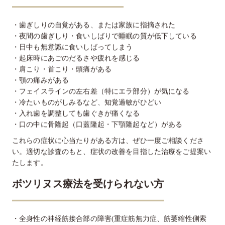
・歯ぎしりの自覚がある、または家族に指摘された
・夜間の歯ぎしり・食いしばりで睡眠の質が低下している
・日中も無意識に食いしばってしまう
・起床時にあごのだるさや疲れを感じる
・肩こり・首こり・頭痛がある
・顎の痛みがある
・フェイスラインの左右差（特にエラ部分）が気になる
・冷たいものがしみるなど、知覚過敏がひどい
・入れ歯を調整しても歯ぐきが痛くなる
・口の中に骨隆起（口蓋隆起・下顎隆起など）がある
これらの症状に心当たりがある方は、ぜひ一度ご相談くださ
い。適切な診査のもと、症状の改善を目指した治療をご提案い
たします。
ボツリヌス療法を受けられない方
・全身性の神経筋接合部の障害(重症筋無力症、筋萎縮性側索