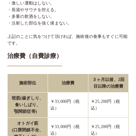
・激しい運動はしない。
・長湯やサウナを控える。
・多量の飲酒をしない。
・注射した部位を強く揉まない。
上記のことに気をつけて頂ければ、施術後の食事もすぐに可能
です。
治療費（自費診療）
３ヶ月以後、2回
施術部位
治療費
目以降の治療費
咬筋(歯ぎしり、
￥33,000円（税
￥25,200円（税
食いしばり、
込）
込）
顎関節症等)
オトガイ筋
￥33,000円（税
￥25,200円（税
(口唇閉鎖不全、
込）
込）
梅干しシワ)