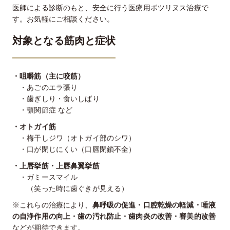
医師による診断のもと、安全に行う医療用ボツリヌス治療で
す。お気軽にご相談ください。
対象となる筋肉と症状
・咀嚼筋（主に咬筋）
・あごのエラ張り
・歯ぎしり・食いしばり
・顎関節症 など
・オトガイ筋
・梅干しジワ（オトガイ部のシワ）
・口が閉じにくい（口唇閉鎖不全）
・上唇挙筋・上唇鼻翼挙筋
・ガミースマイル
（笑った時に歯ぐきが見える）
※これらの治療により、
鼻呼吸の促進・口腔乾燥の軽減・唾液
の自浄作用の向上・歯の汚れ防止・歯肉炎の改善・審美的改善
などが期待できます。